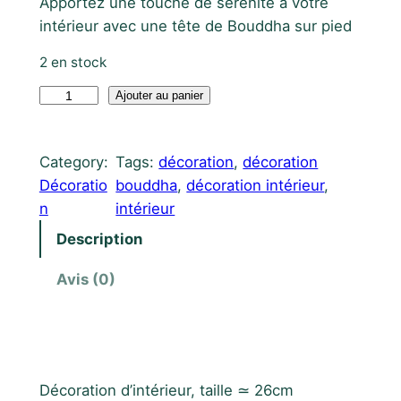
Apportez une touche de sérénité à votre
intérieur avec une tête de Bouddha sur pied
2 en stock
q
Ajouter au panier
u
a
Category:
Tags:
décoration
, 
décoration
n
Décoratio
bouddha
, 
décoration intérieur
, 
t
n
intérieur
i
t
Description
é
Avis (0)
d
e
Description
T
ê
t
Décoration d’intérieur, taille ≃ 26cm
e