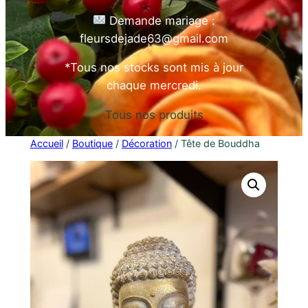
Demande mariage :
fleursdejade63@gmail.c
om
*Tous nos stocks sont mis à jour
chaque mercredi.
Tous nos produits
Accueil
/
Boutique
/
Décoration
/ Tête de Bouddha