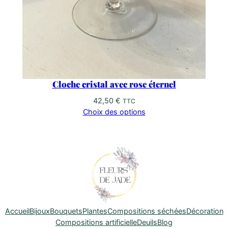
Cloche cristal avec rose éternel
42,50
€
TTC
Choix des options
Accueil
Bijoux
Bouquets
Plantes
Compositions séchées
Décoration
Compositions artificielle
Deuils
Blog